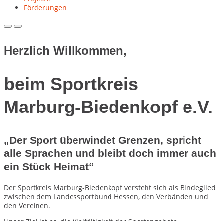
Förderungen
Primary
Primary
Menu
Menu
for
for
Herzlich Willkommen,
Mobile
Desktop
beim Sportkreis
Marburg-Biedenkopf e.V.
„Der Sport überwindet Grenzen, spricht
alle Sprachen und bleibt doch immer auch
ein Stück Heimat“
Der Sportkreis Marburg-Biedenkopf versteht sich als Bindeglied
zwischen dem Landessportbund Hessen, den Verbänden und
den Vereinen.