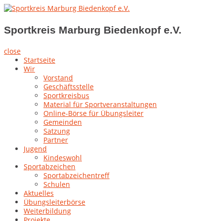
Skip
to
Sportkreis Marburg Biedenkopf e.V.
content
Sportkreis Marburg Biedenkopf e.V.
close
Startseite
Wir
Vorstand
Geschäftsstelle
Sportkreisbus
Material für Sportveranstaltungen
Online-Börse für Übungsleiter
Gemeinden
Satzung
Partner
Jugend
Kindeswohl
Sportabzeichen
Sportabzeichentreff
Schulen
Aktuelles
Übungsleiterbörse
Weiterbildung
Projekte