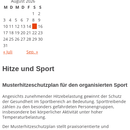
August 2026
M
D
M
D
F
S
S
1
2
3
4
5
6
7
8
9
10
11
12
13
14
15
16
17
18
19
20
21
22
23
24
25
26
27
28
29
30
31
« Juli
Sep. »
Hitze und Sport
Musterhitzeschutzplan für den organisierten Sport
Angesichts zunehmender Hitzebelastung gewinnt der Schutz
der Gesundheit im Sportbereich an Bedeutung. Sporttreibende
zählen zu den besonders gefährdeten Personengruppen,
insbesondere bei körperlicher Aktivität unter hoher
Temperaturbelastung.
Der Musterhitzeschutzplan stellt praxisorientierte und