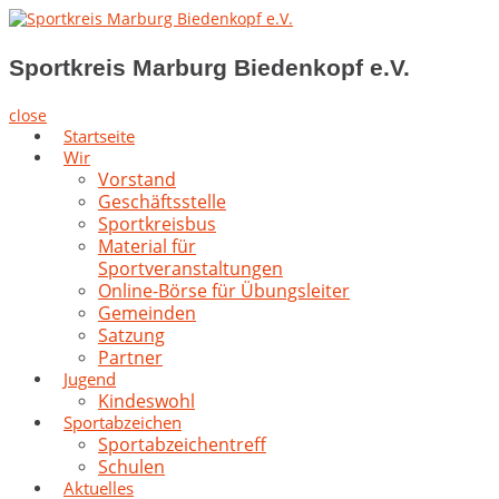
Skip
to
Sportkreis Marburg Biedenkopf e.V.
content
Sportkreis Marburg Biedenkopf e.V.
close
Startseite
Wir
Vorstand
Geschäftsstelle
Sportkreisbus
Material für
Sportveranstaltungen
Online-Börse für Übungsleiter
Gemeinden
Satzung
Partner
Jugend
Kindeswohl
Sportabzeichen
Sportabzeichentreff
Schulen
Aktuelles