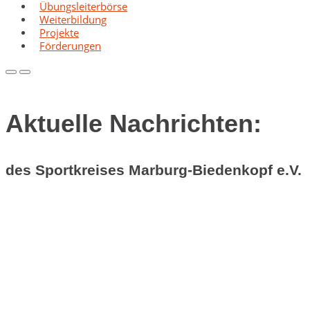
Übungsleiterbörse
Weiterbildung
Projekte
Förderungen
Primary
Primary
Menu
Menu
for
for
Mobile
Desktop
Aktuelle Nachrichten:
des Sportkreises Marburg-Biedenkopf e.V.
Sommerpause der Geschäftsstelle
Gem
Sommerakademien 2026: Bildung in d