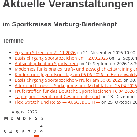
Aktuelle Veranstaltungen
im Sportkreises Marburg-Biedenkopf
Termine
Yoga im Sitzen am 21.11.2026
on 21. November 2026 10:00
Basislehrgang Sportabzeichen am 12.09.2026
on 12. Septe
Aufsichtspflicht im Sportverein
on 10. September 2026 18:3
Modernes funktionales Kraft- und Beweglichkeitstraining 
Kinder- und Jugendsporttag am 06.06.2026 im Herrenwaldst
Basislehrgang Sportabzeichen-Prüfer am 30.05.2026
on 30.
Alter und Fitness – Sarkopenie und Mobilität am 25.04.2026
Prüfertreffen für das Deutsche Sportabzeichen 16.04.2026
o
Taping im Freizeit- und Gesundheitssport
on 13. Dezember 
Flex, Stretch und Relax — AUSGEBUCHT—
on 25. Oktober 2
August 2026
M
D
M
D
F
S
S
1
2
3
4
5
6
7
8
9