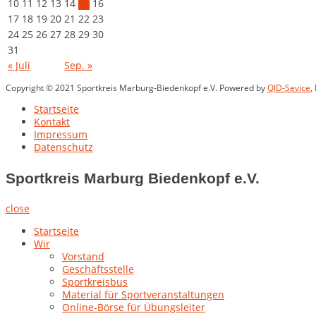
10
11
12
13
14
15
16
17
18
19
20
21
22
23
24
25
26
27
28
29
30
31
« Juli
Sep. »
Copyright © 2021 Sportkreis Marburg-Biedenkopf e.V. Powered by
QID-Sevice
,
Startseite
Kontakt
Impressum
Datenschutz
Sportkreis Marburg Biedenkopf e.V.
close
Startseite
Wir
Vorstand
Geschäftsstelle
Sportkreisbus
Material für Sportveranstaltungen
Online-Börse für Übungsleiter