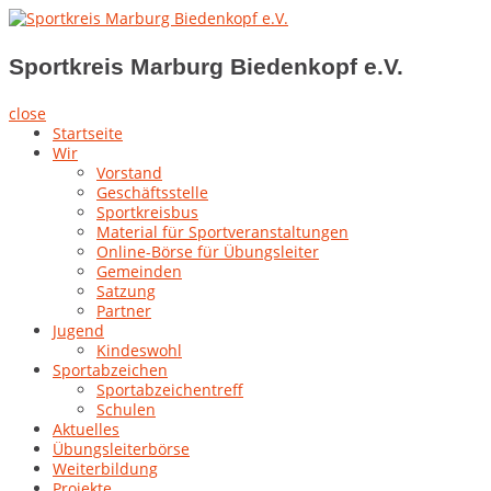
Skip
to
Sportkreis Marburg Biedenkopf e.V.
content
Sportkreis Marburg Biedenkopf e.V.
close
Startseite
Wir
Vorstand
Geschäftsstelle
Sportkreisbus
Material für Sportveranstaltungen
Online-Börse für Übungsleiter
Gemeinden
Satzung
Partner
Jugend
Kindeswohl
Sportabzeichen
Sportabzeichentreff
Schulen
Aktuelles
Übungsleiterbörse
Weiterbildung
Projekte