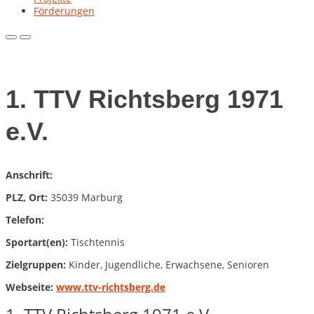
Förderungen
Primary
Primary
Menu
Menu
for
for
Mobile
Desktop
1. TTV Richtsberg 1971
e.V.
Anschrift:
PLZ, Ort:
35039 Marburg
Telefon:
Sportart(en):
Tischtennis
Zielgruppen:
Kinder, Jugendliche, Erwachsene, Senioren
Webseite:
www.ttv-richtsberg.de