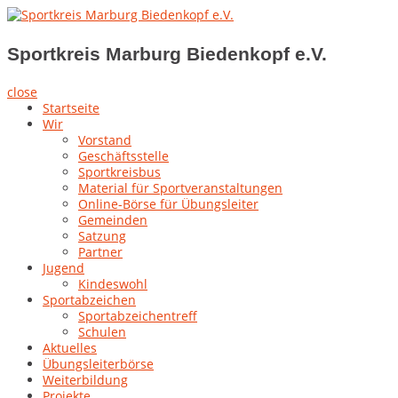
Skip
to
Sportkreis Marburg Biedenkopf e.V.
content
Sportkreis Marburg Biedenkopf e.V.
close
Startseite
Wir
Vorstand
Geschäftsstelle
Sportkreisbus
Material für Sportveranstaltungen
Online-Börse für Übungsleiter
Gemeinden
Satzung
Partner
Jugend
Kindeswohl
Sportabzeichen
Sportabzeichentreff
Schulen
Aktuelles
Übungsleiterbörse
Weiterbildung
Projekte