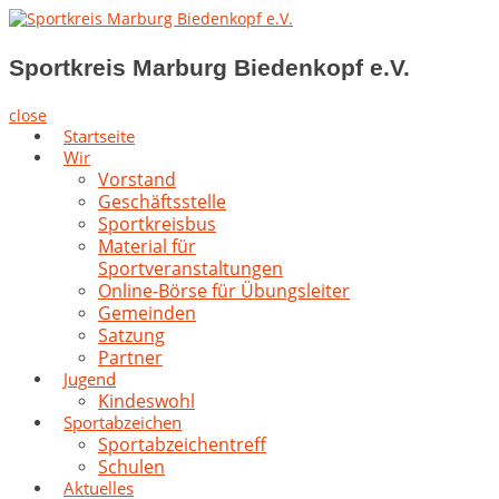
Skip
to
Sportkreis Marburg Biedenkopf e.V.
content
Sportkreis Marburg Biedenkopf e.V.
close
Startseite
Wir
Vorstand
Geschäftsstelle
Sportkreisbus
Material für
Sportveranstaltungen
Online-Börse für Übungsleiter
Gemeinden
Satzung
Partner
Jugend
Kindeswohl
Sportabzeichen
Sportabzeichentreff
Schulen
Aktuelles