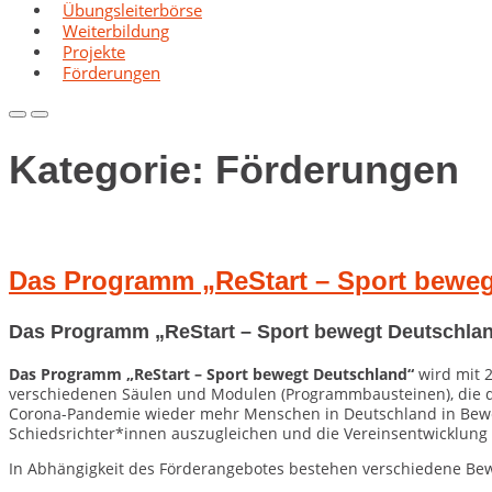
Übungsleiterbörse
Weiterbildung
Projekte
Förderungen
Primary
Primary
Menu
Menu
for
for
Kategorie:
Förderungen
Mobile
Desktop
Das Programm „ReStart – Sport beweg
Das Programm „ReStart – Sport bewegt Deutschla
Das Programm „ReStart – Sport bewegt Deutschland“
wird mit 
verschiedenen Säulen und Modulen (Programmbausteinen), die die
Corona-Pandemie wieder mehr Menschen in Deutschland in Beweg
Schiedsrichter*innen auszugleichen und die Vereinsentwicklung 
In Abhängigkeit des Förderangebotes bestehen verschiedene B