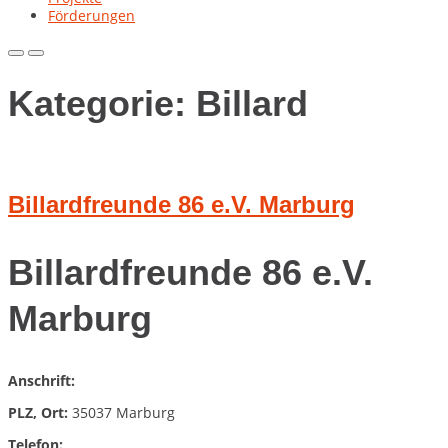
Förderungen
Primary
Primary
Menu
Menu
for
for
Kategorie:
Billard
Mobile
Desktop
Billardfreunde 86 e.V. Marburg
Billardfreunde 86 e.V.
Marburg
Anschrift:
PLZ, Ort:
35037 Marburg
Telefon: