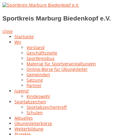
Skip
to
Sportkreis Marburg Biedenkopf e.V.
content
Sportkreis Marburg Biedenkopf e.V.
close
Startseite
Wir
Vorstand
Geschäftsstelle
Sportkreisbus
Material für Sportveranstaltungen
Online-Börse für Übungsleiter
Gemeinden
Satzung
Partner
Jugend
Kindeswohl
Sportabzeichen
Sportabzeichentreff
Schulen
Aktuelles
Übungsleiterbörse
Weiterbildung
Projekte