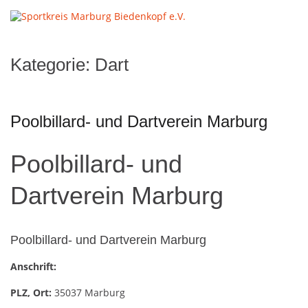
Skip
to
Sportkreis
Pr
content
Marburg
M
Biedenkopf e.V.
fo
Kategorie:
Dart
Mo
Poolbillard- und Dartverein Marburg
Poolbillard- und
Dartverein Marburg
Poolbillard- und Dartverein Marburg
Anschrift:
PLZ, Ort:
35037 Marburg