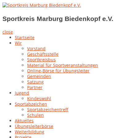
Skip
to
Sportkreis Marburg Biedenkopf e.V.
content
Sportkreis Marburg Biedenkopf e.V.
close
Startseite
Wir
Vorstand
Geschäftsstelle
Sportkreisbus
Material für Sportveranstaltungen
Online-Börse für Übungsleiter
Gemeinden
Satzung
Partner
Jugend
Kindeswohl
Sportabzeichen
Sportabzeichentreff
Schulen
Aktuelles
Übungsleiterbörse
Weiterbildung
Projekte