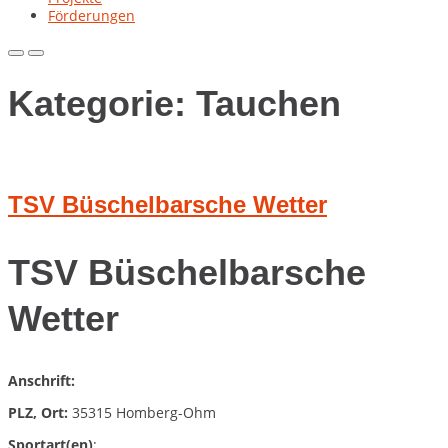
Förderungen
Primary
Primary
Menu
Menu
for
for
Kategorie:
Tauchen
Mobile
Desktop
TSV Büschelbarsche Wetter
TSV Büschelbarsche
Wetter
Anschrift:
PLZ, Ort:
35315 Homberg-Ohm
Sportart(en)
: