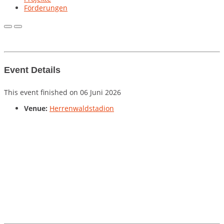
Förderungen
Primary
Primary
Menu
Menu
for
for
Mobile
Desktop
Event Details
This event finished on 06 Juni 2026
Venue:
Herrenwaldstadion