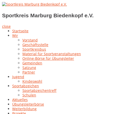
Skip
to
Sportkreis Marburg Biedenkopf e.V.
content
Sportkreis Marburg Biedenkopf e.V.
close
Startseite
Wir
Vorstand
Geschäftsstelle
Sportkreisbus
Material für Sportveranstaltungen
Online-Börse für Übungsleiter
Gemeinden
Satzung
Partner
Jugend
Kindeswohl
Sportabzeichen
Sportabzeichentreff
Schulen
Aktuelles
Übungsleiterbörse
Weiterbildung
Projekte