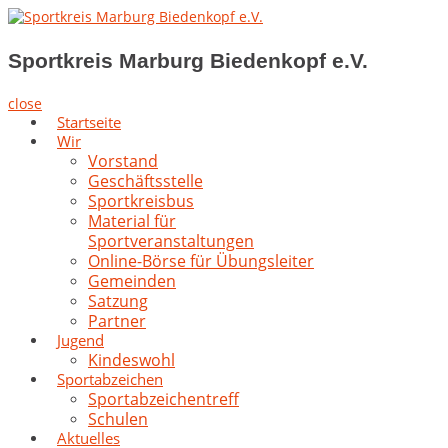
Skip
to
Sportkreis Marburg Biedenkopf e.V.
content
Sportkreis Marburg Biedenkopf e.V.
close
Startseite
Wir
Vorstand
Geschäftsstelle
Sportkreisbus
Material für
Sportveranstaltungen
Online-Börse für Übungsleiter
Gemeinden
Satzung
Partner
Jugend
Kindeswohl
Sportabzeichen
Sportabzeichentreff
Schulen
Aktuelles