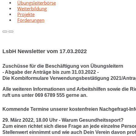
Übungsleiterbörse
Weiterbildung
Projekte
Förderungen
Primary
Primary
Menu
Menu
for
for
Mobile
Desktop
LsbH Newsletter vom 17.03.2022
Zuschüsse für die Beschäftigung von Übungsleitern
- Abgabe der Anträge bis zum 31.03.2022 -
Die Kombiformulare Verwendungsbestätigung 2021/Antrag f
Alle weiteren Informationen und Arbeitshilfen sowie die R
ruft uns unter 069 6789 555 gerne an.
Kommende Termine unserer kostenfreien
Nachgefragt-Inf
29. März 2022, 18.00 Uhr
- Warum Gesundheitssport?
Zum einen richtet sich diese Frage an jede einzelne Pers
Stellenwert einnimmt und wie auch Dein Verein davon pro