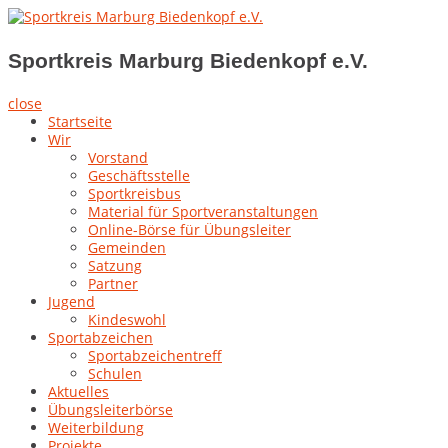
Skip
to
Sportkreis Marburg Biedenkopf e.V.
content
Sportkreis Marburg Biedenkopf e.V.
close
Startseite
Wir
Vorstand
Geschäftsstelle
Sportkreisbus
Material für Sportveranstaltungen
Online-Börse für Übungsleiter
Gemeinden
Satzung
Partner
Jugend
Kindeswohl
Sportabzeichen
Sportabzeichentreff
Schulen
Aktuelles
Übungsleiterbörse
Weiterbildung
Projekte