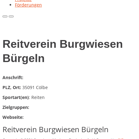
Förderungen
Primary
Primary
Menu
Menu
for
for
Mobile
Desktop
Reitverein Burgwiesen
Bürgeln
Anschrift:
PLZ, Ort:
35091 Cölbe
Sportart(en)
: Reiten
Zielgruppen:
Webseite:
Reitverein Burgwiesen Bürgeln