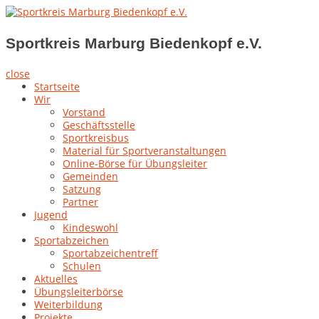
Skip
to
Sportkreis Marburg Biedenkopf e.V.
content
Sportkreis Marburg Biedenkopf e.V.
close
Startseite
Wir
Vorstand
Geschäftsstelle
Sportkreisbus
Material für Sportveranstaltungen
Online-Börse für Übungsleiter
Gemeinden
Satzung
Partner
Jugend
Kindeswohl
Sportabzeichen
Sportabzeichentreff
Schulen
Aktuelles
Übungsleiterbörse
Weiterbildung
Projekte