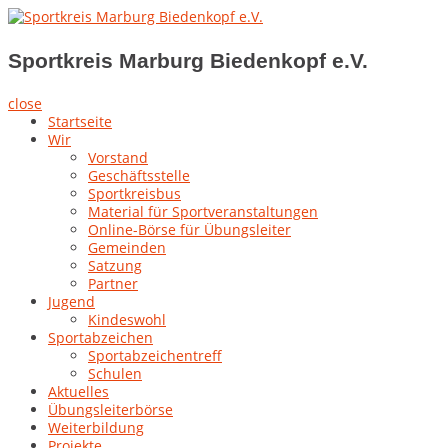
Skip
to
Sportkreis Marburg Biedenkopf e.V.
content
Sportkreis Marburg Biedenkopf e.V.
close
Startseite
Wir
Vorstand
Geschäftsstelle
Sportkreisbus
Material für Sportveranstaltungen
Online-Börse für Übungsleiter
Gemeinden
Satzung
Partner
Jugend
Kindeswohl
Sportabzeichen
Sportabzeichentreff
Schulen
Aktuelles
Übungsleiterbörse
Weiterbildung
Projekte