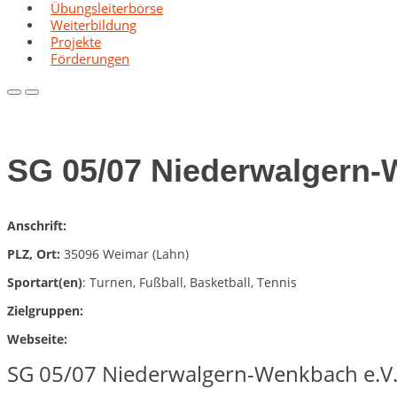
Übungsleiterbörse
Weiterbildung
Projekte
Förderungen
Primary
Primary
Menu
Menu
for
for
Mobile
Desktop
SG 05/07 Niederwalgern-
Anschrift:
PLZ, Ort:
35096 Weimar (Lahn)
Sportart(en)
: Turnen, Fußball, Basketball, Tennis
Zielgruppen:
Webseite:
SG 05/07 Niederwalgern-Wenkbach e.V