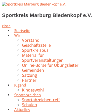
Skip
to
Sportkreis Marburg Biedenkopf e.V.
content
Sportkreis Marburg Biedenkopf e.V.
close
Startseite
Wir
Vorstand
Geschäftsstelle
Sportkreisbus
Material für
Sportveranstaltungen
Online-Börse für Übungsleiter
Gemeinden
Satzung
Partner
Jugend
Kindeswohl
Sportabzeichen
Sportabzeichentreff
Schulen
Aktuelles