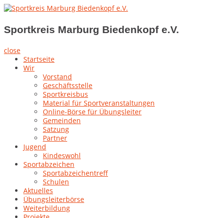
Skip
to
Sportkreis Marburg Biedenkopf e.V.
content
Sportkreis Marburg Biedenkopf e.V.
close
Startseite
Wir
Vorstand
Geschäftsstelle
Sportkreisbus
Material für Sportveranstaltungen
Online-Börse für Übungsleiter
Gemeinden
Satzung
Partner
Jugend
Kindeswohl
Sportabzeichen
Sportabzeichentreff
Schulen
Aktuelles
Übungsleiterbörse
Weiterbildung
Projekte