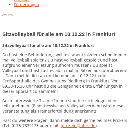
Förderungen
Primary
Primary
Menu
Menu
for
for
Mobile
Desktop
Sitzvolleyball für alle am 10.12.22 in Frankfurt
Sitzvolleyball für alle am 10.12.22 in Frankfurt
Du hast eine Behinderung, wolltest aber trotzdem schon immer
mal Volleyball spielen? Du hast Volleyball gespielt und hast
aufgrund einer Verletzung aufhören müssen? Du spielst
Volleyball und hast Lust es auch mal im Sitzen auszuprobieren?
– Dann melde dich an und komme am 10.12.22 in die
Großsporthalle des Gymnasiums Riedberg in Frankfurt. Von
09.30-15.30 Uhr hast du die Gelegenheit erste Erfahrungen in
dieser Sportart zu sammeln!
Auch interessierte Trainer*innen sind herzlich eingeladen
teilzunehmen! (Beim Hessischen Volleyballverband wird diese
Veranstaltung als Trainerfortbildung anerkannt)
Hast du weitere Fragen, dann melde dich gerne bei Ines Prokein
(Tel: 0175-7839173 oder mail:
iprokein@hbrs.de
).