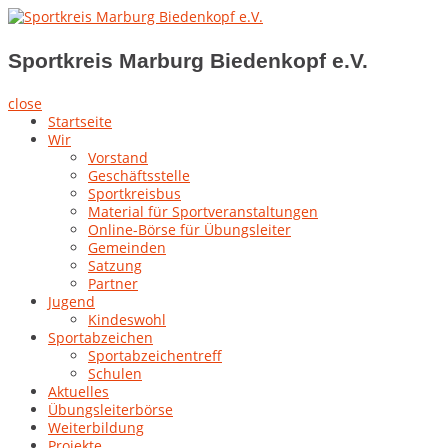
Skip
to
Sportkreis Marburg Biedenkopf e.V.
content
Sportkreis Marburg Biedenkopf e.V.
close
Startseite
Wir
Vorstand
Geschäftsstelle
Sportkreisbus
Material für Sportveranstaltungen
Online-Börse für Übungsleiter
Gemeinden
Satzung
Partner
Jugend
Kindeswohl
Sportabzeichen
Sportabzeichentreff
Schulen
Aktuelles
Übungsleiterbörse
Weiterbildung
Projekte