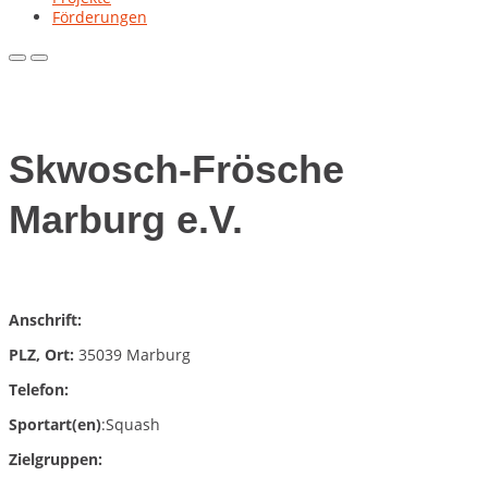
Förderungen
Primary
Primary
Menu
Menu
for
for
Mobile
Desktop
Skwosch-Frösche
Marburg e.V.
Anschrift:
PLZ, Ort:
35039 Marburg
Telefon:
Sportart(en)
:Squash
Zielgruppen: