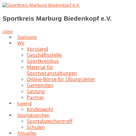
Skip
to
Sportkreis Marburg Biedenkopf e.V.
content
Sportkreis Marburg Biedenkopf e.V.
close
Startseite
Wir
Vorstand
Geschäftsstelle
Sportkreisbus
Material für
Sportveranstaltungen
Online-Börse für Übungsleiter
Gemeinden
Satzung
Partner
Jugend
Kindeswohl
Sportabzeichen
Sportabzeichentreff
Schulen
Aktuelles