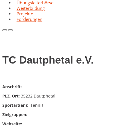
Übungsleiterbörse
Weiterbildung
Projekte
Förderungen
Primary
Primary
Menu
Menu
for
for
Mobile
Desktop
TC Dautphetal e.V.
Anschrift:
PLZ, Ort:
35232 Dautphetal
Sportart(en)
: Tennis
Zielgruppen:
Webseite: