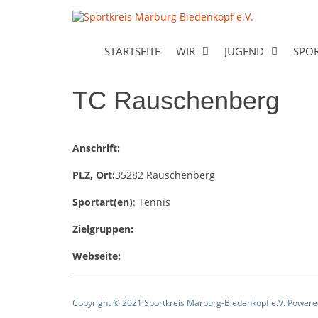
Skip
to
Sportkr
content
STARTSEITE
WIR
JUGEND
SPO
TC Rauschenberg
Anschrift:
PLZ, Ort:
35282 Rauschenberg
Sportart(en)
: Tennis
Zielgruppen:
Webseite:
Copyright © 2021 Sportkreis Marburg-Biedenkopf e.V. Power