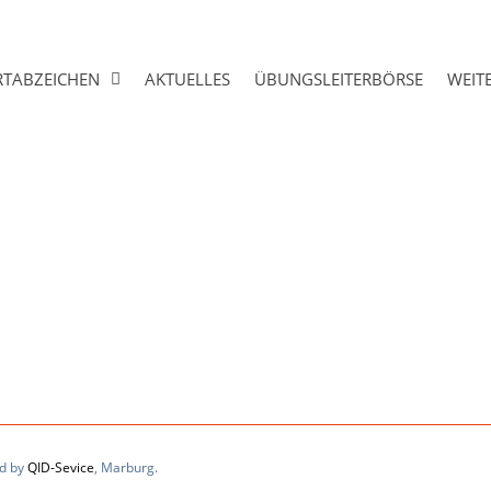
eis Marburg Biedenkopf e.V.
RTABZEICHEN
AKTUELLES
ÜBUNGSLEITERBÖRSE
WEIT
ed by
QID-Sevice
, Marburg.