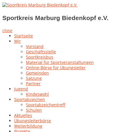
Skip
to
Sportkreis Marburg Biedenkopf e.V.
content
Sportkreis Marburg Biedenkopf e.V.
close
Startseite
Wir
Vorstand
Geschäftsstelle
Sportkreisbus
Material für Sportveranstaltungen
Online-Börse für Übungsleiter
Gemeinden
Satzung
Partner
Jugend
Kindeswohl
Sportabzeichen
Sportabzeichentreff
Schulen
Aktuelles
Übungsleiterbörse
Weiterbildung
Projekte