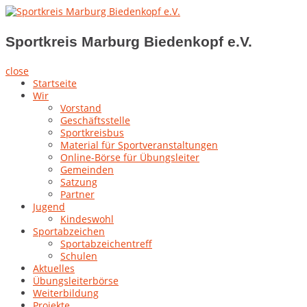
Skip
to
Sportkreis Marburg Biedenkopf e.V.
content
Sportkreis Marburg Biedenkopf e.V.
close
Startseite
Wir
Vorstand
Geschäftsstelle
Sportkreisbus
Material für Sportveranstaltungen
Online-Börse für Übungsleiter
Gemeinden
Satzung
Partner
Jugend
Kindeswohl
Sportabzeichen
Sportabzeichentreff
Schulen
Aktuelles
Übungsleiterbörse
Weiterbildung
Projekte