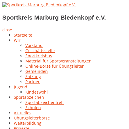
Skip
to
Sportkreis Marburg Biedenkopf e.V.
content
Sportkreis Marburg Biedenkopf e.V.
close
Startseite
Wir
Vorstand
Geschäftsstelle
Sportkreisbus
Material für Sportveranstaltungen
Online-Börse für Übungsleiter
Gemeinden
Satzung
Partner
Jugend
Kindeswohl
Sportabzeichen
Sportabzeichentreff
Schulen
Aktuelles
Übungsleiterbörse
Weiterbildung
Projekte