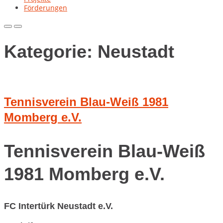
Förderungen
Primary
Primary
Menu
Menu
for
for
Kategorie:
Neustadt
Mobile
Desktop
Tennisverein Blau-Weiß 1981
Momberg e.V.
Tennisverein Blau-Weiß
1981 Momberg e.V.
FC Intertürk Neustadt e.V.